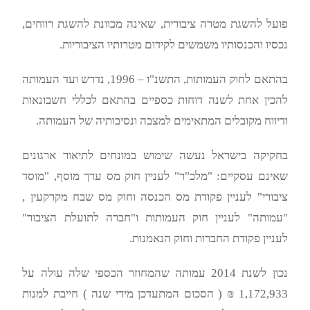
פועל להשגת מטרה ציבורית, שאינה מכוונת להשגת רווחים,
נכסיו והכנסותיו משמשים לקידום מטרותיו הציבוריות.
בהתאם לחוק העמותות, התשנ"ו – 1996, נדרש ועד העמותה
להכין אחת לשנה דוחות כספיים בהתאם לכללי חשבונאות
ודיווח מקובלים המתאימים למצבה ונסיבותיה של העמותה.
בחקיקה בישראל נעשה שימוש במונחים לתיאור ארגונים
שאינם עסקיים: "מלכ"ר" לעניין חוק מס ערך מוסף, "מוסד
ציבורי" לעניין פקודת מס הכנסה וחוק מס שבח מקרקעין ,
"עמותה" לעניין חוק העמותות ו"חברה לתועלת הציבור"
לעניין פקודת החברות וחוק הנאמנות.
נכון לשנת 2014 עמותה שהמחוזר הכספי שלה עולה על
1,172,933 ₪ ( הסכום המתעדכן מידי שנה ) חייבת למנות