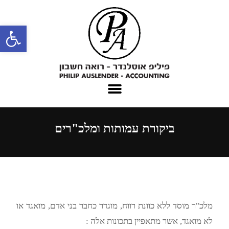
פתח סרגל נגישות
ביקורת עמותות ומלכ"רים
מלכ"ר מוסד ללא כוונת רווח, מוגדר כחבר בני אדם, מואגד או
לא מואגד, אשר מתאפיין בתכונות אלה :