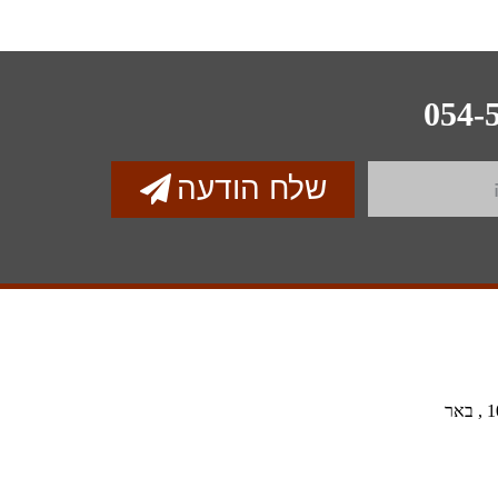
054-
שלח הודעה
רח' סמטת האנקור 10 , באר