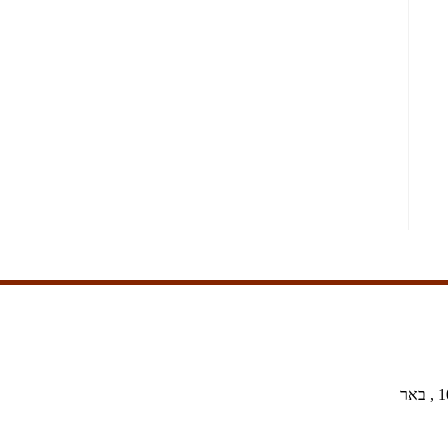
רח' סמטת האנקור 10 , באר