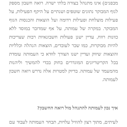
מבפנים) אינו מתנהל בצורה בלתי ישרה. רואה חשבון מספק
לגוף המבוקר נתונים שוטפים ושנתיים על היקף הפעילות, על
פעילות מוצלחת ופעילות רדומה ועל הוצאות והכנסות הגוף
המבוקר. במקרה של עמותה, על אף שמדובר במוסד ללא
כוונות רווח, עדיין ישנן פעולות חשבונאיות רבות שצריכות
להיות מבוקרות, כמו שכר לעובדים, הוצאות הנהלה וכלליות
והוצאות שיווק ועדיין ישנו הצורך לוודא כי העמותה עומדת
בכל הקריטריונים המוגדרים בחוק בכדי להמשיך וליהנות
מהמעמד של עמותה. בדיוק למטרות אלה נדרש רואה חשבון
לעמותה.
איך נכון לעמותה להתנהל מול רואה החשבון?
לעיתים, מתוך רצון להוזיל עלויות, תבחר העמותה לעבוד עם