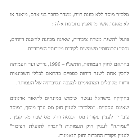
מלכ"ר מוסד ללא כוונת רווח, מוגדר כחבר בני אדם, מואגד או
לא מואגד, אשר מתאפיין בתכונות אלה :
פועל להשגת מטרה ציבורית, שאינה מכוונת להשגת רווחים,
נכסיו והכנסותיו משמשים לקידום מטרותיו הציבוריות.
בהתאם לחוק העמותות, התשנ"ו – 1996, נדרש ועד העמותה
להכין אחת לשנה דוחות כספיים בהתאם לכללי חשבונאות
ודיווח מקובלים המתאימים למצבה ונסיבותיה של העמותה.
בחקיקה בישראל נעשה שימוש במונחים לתיאור ארגונים
שאינם עסקיים: "מלכ"ר" לעניין חוק מס ערך מוסף, "מוסד
ציבורי" לעניין פקודת מס הכנסה וחוק מס שבח מקרקעין ,
"עמותה" לעניין חוק העמותות ו"חברה לתועלת הציבור"
לעניין פקודת החברות וחוק הנאמנות.