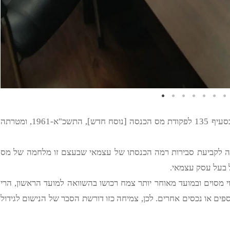
הצהרת הון מוגשת מכוח הסמכות הנתונה לפקיד השומה בסעיף 135 לפקודת מס הכנסה [נוסח חדש], התשכ"א-1961, ומטרתה
סה לקביעת סבירות רמה הכנסתו של עצמאי שבעצם זו מלחמה של מס
ל בעל עסק עצמאי.
מסוים ובמועד מאוחר יותר צמח רכושו בהשוואה למועד הראשון, הרי
פים או נכסים אחרים. לכן, צמיחה כזו דורשת הסבר של הנישום לגידול