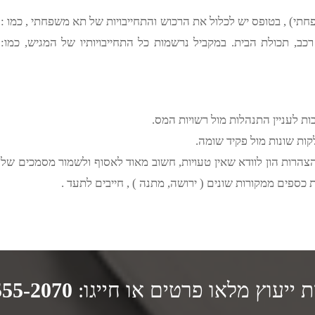
חיד, של בני זוג וילדים עד גיל 18 (תא משפחתי) , בטופס יש לכלול את הרכוש והתחייבויות של תא משפחתי , כמו :
י רכב, תכולת הבית. במקביל נרשמות כל התחייבויותיו של המגיש, כמו:
ת לעניין התנהלות מול רשויות המס.
ות שונות מול פקיד שומה.
הצהרות הון לוודא שאין טעויות, חשוב מאוד לאסוף ולשמור מסמכים של
פים ממקורות שונים ( ירושה, מתנה ) , חייבים לתעד .
 ייעוץ מלאו פרטים או חייגו:
555-2070