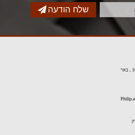
שלח הודעה
רח' סמטת האנקור 10 , באר
Philip
ק