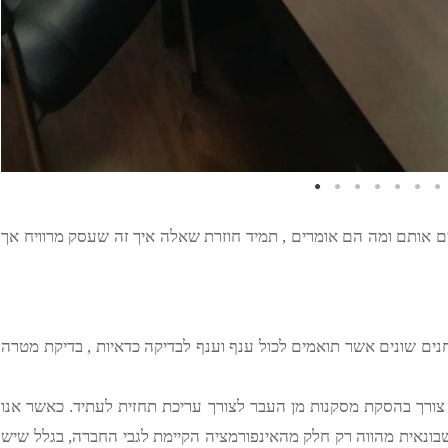
ים אותם ומה הם אומרים , תמיד חוזרת שאלה איך זה שעסק מרוויח אך
חנים שונים אשר תואמים לכול ענף וענף לבדיקה כדאיות , בדיקת מטרה
ם צורך בהסקת מסקנות מן העבר לצורך עריכת תחזית לעתיד. כאשר אנו
ונאית מהווה רק חלק מהאינפורמציה הקיימת לגבי החברה, בגלל שיש