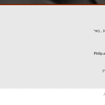
רח' סמטת האנקור 10 , באר
Philip
ק