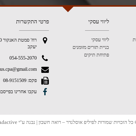
ליווי עסקי
פרטי התקשרות
ת
ליווי עסקי
יעקב
בניית תזרים מזומנים
פתיחת תיקים
054-555-2070
.aus.cpa@gmail.com
פקס: 08-9151509
עקבו אחרינו בפייסבו
כל הזכויות שמורות לפיליפ אוסלנדר – רואה חשבון | נבנה ע"י Adactive